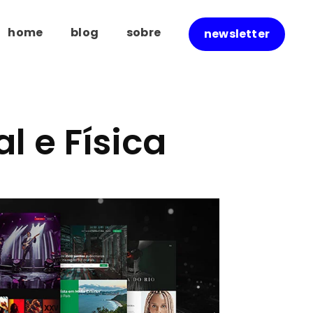
home
blog
sobre
newsletter
l e Física