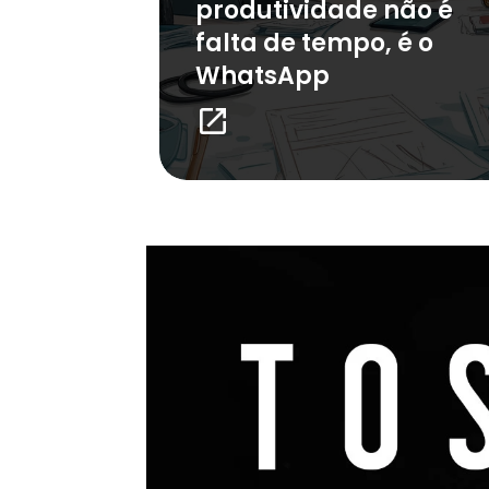
produtividade não é
falta de tempo, é o
WhatsApp
launch