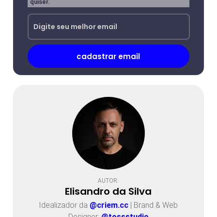
quiser.
AUTOR:
Elisandro da Silva
Idealizador da
@criem.cc
| Brand & Web
Designer:
@tossstudio