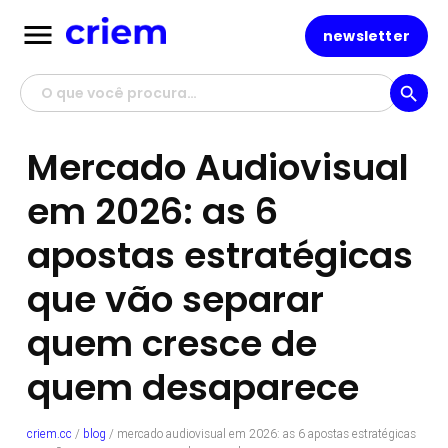
menu
newsletter
search
Mercado Audiovisual
em 2026: as 6
apostas estratégicas
que vão separar
quem cresce de
quem desaparece
criem.cc
/
blog
/
mercado audiovisual em 2026: as 6 apostas estratégicas