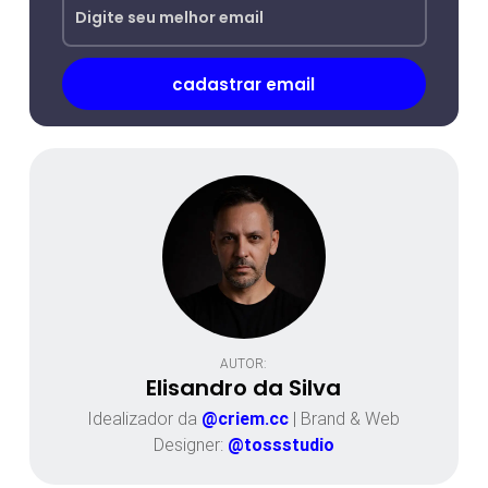
AUTOR:
Elisandro da Silva
Idealizador da
@criem.cc
| Brand & Web
Designer:
@tossstudio