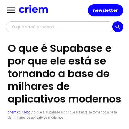
menu
newsletter
search
O que é Supabase e
por que ele está se
tornando a base de
milhares de
aplicativos modernos
criem.cc
/
blog
/
o que é supabase e por que ele está se tornando a base
de milhares de aplicativos modernos