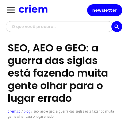
menu
newsletter
search
SEO, AEO e GEO: a
guerra das siglas
está fazendo muita
gente olhar para o
lugar errado
criem.cc
/
blog
/
seo, aeo e geo: a guerra das siglas está fazendo muita
gente olhar para o lugar errado