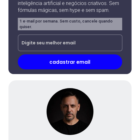
inteligência artificial e negócios criativos. Sem
fórmulas mágicas, sem hype e sem spam.
1 e-mail por semana. Sem custo, cancele quando
quiser.