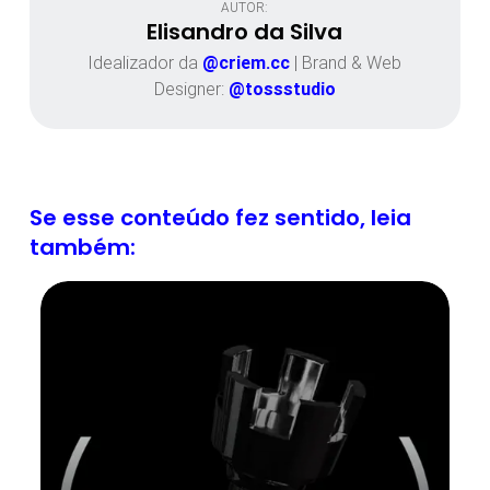
AUTOR:
Elisandro da Silva
Idealizador da
@criem.cc
| Brand & Web
Designer:
@tossstudio
Se esse conteúdo fez sentido, leia
também: