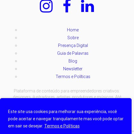
Home
Sobre
Presença Digital
Guia de Palavras
Blog
Newsletter
Termos e Políticas
Plataforma de conteúdo para empreendedores criativos:
designers, ilustradores, artistas, produtores e músicos. Até
parado estamos criando.
Este site usa cookies para melhorar sua experiência, você
Copyright © 2024-2026 Todos os direitos reservados à criem.
pode aceitar e navegar tranquilamente mas você pode optar
Termos e Políticas
| Hosting:
TOSS STUDIO
.
em sair se desejar.
Termos e Políticas