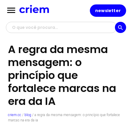
menu
newsletter
search
A regra da mesma
mensagem: o
princípio que
fortalece marcas na
era da IA
criem.cc
/
blog
/
a regra da mesma mensagem: o princípio que fortalece
marcas na era da ia