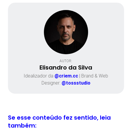
AUTOR:
Elisandro da Silva
Idealizador da
@criem.cc
| Brand & Web
Designer:
@tossstudio
Se esse conteúdo fez sentido, leia
também: