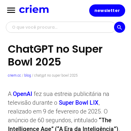
menu
newsletter
search
ChatGPT no Super
Bowl 2025
criem.cc
/
blog
/
chatgpt no super bowl 2025
A
OpenAI
fez sua estreia publicitária na
televisão durante o
Super Bowl LIX
,
realizado em 9 de fevereiro de 2025. O
anúncio de 60 segundos, intitulado
“The
Intelligence Age” (“A Era da Inteligência”)
,