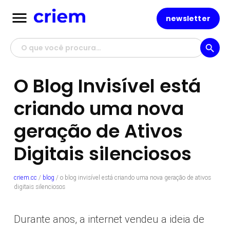
menu
newsletter
search
O Blog Invisível está
criando uma nova
geração de Ativos
Digitais silenciosos
criem.cc
/
blog
/
o blog invisível está criando uma nova geração de ativos
digitais silenciosos
Durante anos, a internet vendeu a ideia de