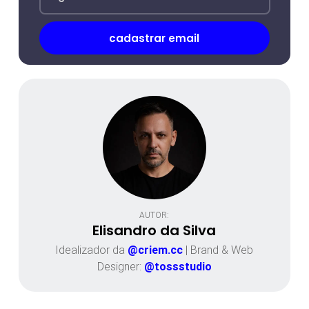
AUTOR:
Elisandro da Silva
Idealizador da
@criem.cc
| Brand & Web
Designer:
@tossstudio