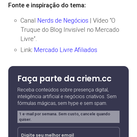
Fonte e inspiração do tema:
Canal
Nerds de Negócios
| Vídeo “O
Truque do Blog Invisível no Mercado
Livre”.
Link:
Mercado Livre Afiliados
Faça parte da criem.cc
Receba conteúdos sobre presença digital,
inteligência artificial e negócios criativos. Sem
fórmulas mágicas, sem hype e sem spam.
1 e-mail por semana. Sem custo, cancele quando
quiser.