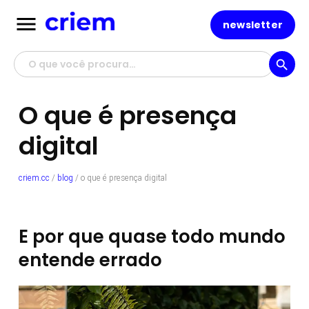
menu
newsletter
search
O que é presença
digital
criem.cc
/
blog
/
o que é presença digital
E por que quase todo mundo
entende errado