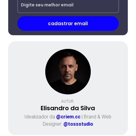
AUTOR:
Elisandro da Silva
Idealizador da
@criem.cc
| Brand & Web
Designer:
@tossstudio