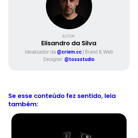
AUTOR:
Elisandro da Silva
Idealizador da
@criem.cc
| Brand & Web
Designer:
@tossstudio
Se esse conteúdo fez sentido, leia
também: