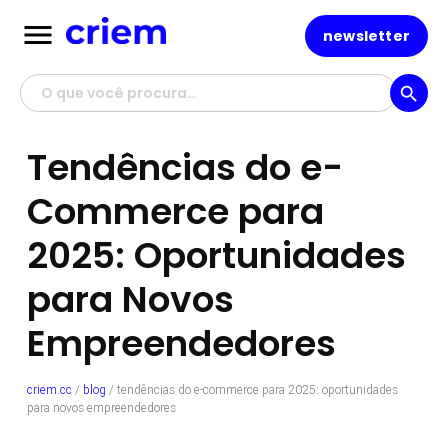
menu
newsletter
search
Tendências do e-
Commerce para
2025: Oportunidades
para Novos
Empreendedores
criem.cc
/
blog
/
tendências do e-commerce para 2025: oportunidades
para novos empreendedores