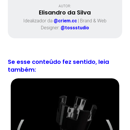
AUTOR:
Elisandro da Silva
Idealizador da
@criem.cc
| Brand & Web
Designer:
@tossstudio
Se esse conteúdo fez sentido, leia
também: