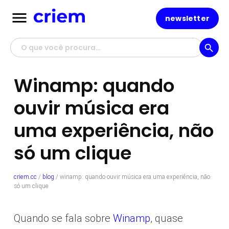
menu
newsletter
search
Winamp: quando
ouvir música era
uma experiência, não
só um clique
criem.cc
/
blog
/
winamp: quando ouvir música era uma experiência, não
só um clique
Quando se fala sobre
Winamp
, quase