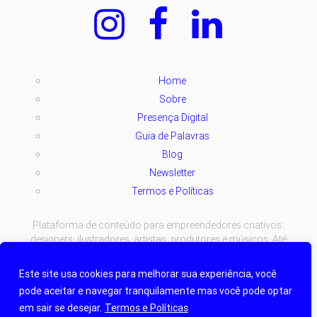
Home
Sobre
Presença Digital
Guia de Palavras
Blog
Newsletter
Termos e Políticas
Plataforma de conteúdo para empreendedores criativos:
designers, ilustradores, artistas, produtores e músicos. Até
parado estamos criando.
Este site usa cookies para melhorar sua experiência, você
Copyright © 2024-2026 Todos os direitos reservados à criem.
pode aceitar e navegar tranquilamente mas você pode optar
Termos e Políticas
| Hosting:
TOSS STUDIO
.
em sair se desejar.
Termos e Políticas