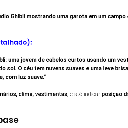
tudio Ghibli mostrando uma garota em um campo 
etalhado):
ibli: uma jovem de cabelos curtos usando um ves
 sol. O céu tem nuvens suaves e uma leve brisa 
, com luz suave.”
ários, clima, vestimentas
, e até indicar
posição d
base