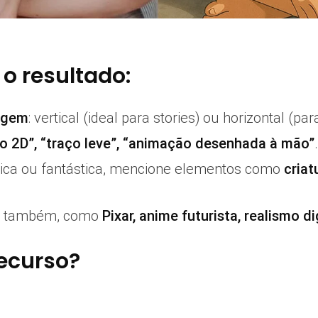
o resultado:
agem
: vertical (ideal para stories) ou horizontal (p
ão 2D”, “traço leve”, “animação desenhada à mão”
ica ou fantástica, mencione elementos como
criat
vos também, como
Pixar, anime futurista, realismo dig
recurso?