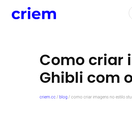
Como criar 
Ghibli com 
criem.cc
/
blog
/
como criar imagens no estilo stu