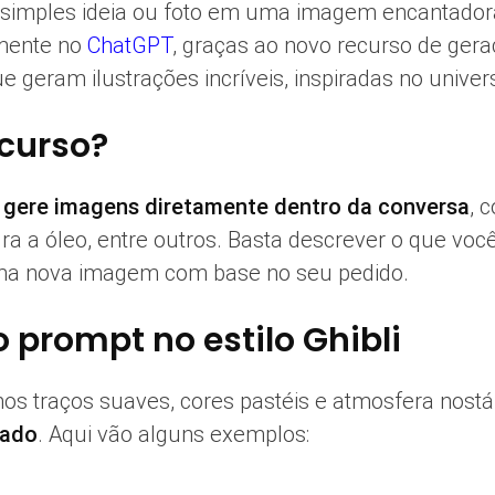
simples ideia ou foto em uma imagem encantadora 
amente no
ChatGPT
, graças ao novo recurso de gera
ue geram ilustrações incríveis, inspiradas no univ
ecurso?
ê
gere imagens diretamente dentro da conversa
, 
pintura a óleo, entre outros. Basta descrever o que v
a nova imagem com base no seu pedido.
 prompt no estilo Ghibli
s traços suaves, cores pastéis e atmosfera nostálg
sado
. Aqui vão alguns exemplos: