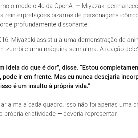
mo o modelo 4o da OpenAI — Miyazaki permanece 
” a reinterpretações bizarras de personagens icônic
corde profundamente dissonante.
, Miyazaki assistiu a uma demonstração de anima
 um zumbi e uma máquina sem alma. A reação dele
m ideia do que é dor”, disse. “Estou completame
, pode ir em frente. Mas eu nunca desejaria inco
sso é um insulto à própria vida.”
ar alma a cada quadro, isso não foi apenas uma cr
 própria criatividade — deveria representar.